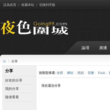
設為首頁
|
收藏本站
|
切換到窄版
論壇
廣播
分享
分享
按類型查看:
全部
|
網址
|
視頻
|
音樂
|
Flash
|
好友的分享
夜
›
現在還沒分享
我的分享
隨便看看