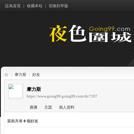
設為首頁
|
收藏本站
|
切換到窄版
摩力斯
好友
摩力斯
https://www.going99.going99.com/dz/?207
夜
›
›
廣播
主題
個人資料
當前共有
0
個好友