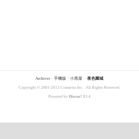
Archiver
|
手機版
|
小黑屋
|
夜色圍城
Copyright © 2001-2013
Comsenz Inc.
All Rights Reserved.
Powered by
Discuz!
X3.4