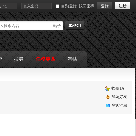
自動登錄
找回密碼
登錄
注册
帖子
搜索
榜
搜尋
任務專區
淘帖
收聽TA
加為好友
發送消息