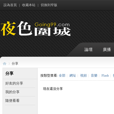
設為首頁
|
收藏本站
|
切換到窄版
論壇
廣播
分享
分享
按類型查看:
全部
|
網址
|
視頻
|
音樂
|
Flash
|
好友的分享
夜
›
現在還沒分享
我的分享
隨便看看